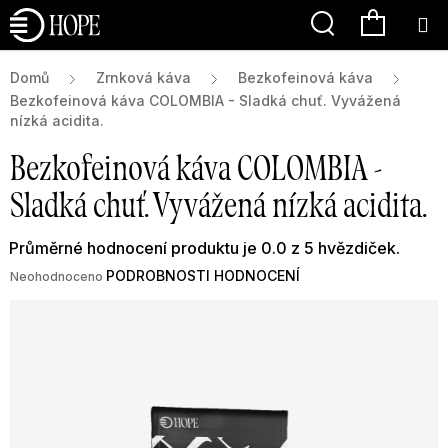
Přejít
Hledat
NÁKU
na
obsah
KOŠÍK
Domů
Zrnková káva
Bezkofeinová káva
Bezkofeinová káva COLOMBIA - Sladká chuť. Vyvážená
nízká acidita.
Bezkofeinová káva COLOMBIA -
Sladká chuť. Vyvážená nízká acidita.
Průměrné hodnocení produktu je 0.0 z 5 hvězdiček.
PODROBNOSTI HODNOCENÍ
Neohodnoceno