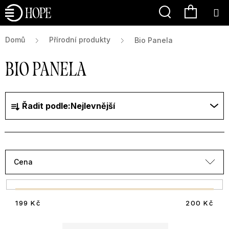
Přejít
Hledat
NÁKU
na
obsah
KOŠÍK
Domů
Přírodní produkty
Bio Panela
BIO PANELA
Ř
Řadit podle:
Nejlevnější
a
z
e
n
í
Cena
p
r
V
o
199
Kč
200
Kč
ý
d
p