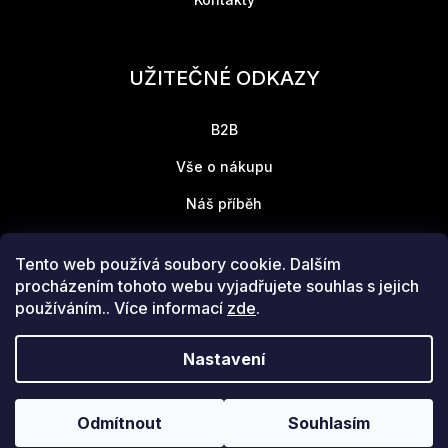
UŽITEČNÉ ODKAZY
B2B
Vše o nákupu
Náš příběh
Tento web používá soubory cookie. Dalším
Přijímáme online platby
procházením tohoto webu vyjadřujete souhlas s jejich
používáním.. Více informací
zde
.
Nastavení
Vytvořil Shoptet
Copyright 2026
HOPE
. Všechna práva vyhrazena.
Upravit nastavení
Odmítnout
Souhlasím
cookies