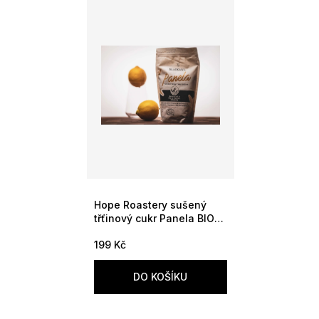
u
i
k
s
t
p
ů
r
o
d
u
k
t
ů
Hope Roastery sušený
třťinový cukr Panela BIO
500g
199 Kč
DO KOŠÍKU